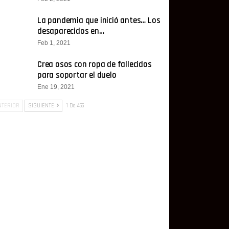
La pandemia que inició antes… Los
desaparecidos en…
Feb 1, 2021
Crea osos con ropa de fallecidos
para soportar el duelo
Ene 19, 2021
TERIOR
SIGUIENTE
1 De 455