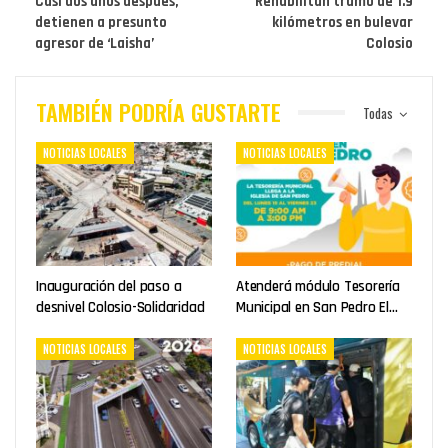
Casi dos años después,
Rehabilitan tramo de 1.9
detienen a presunto
kilómetros en bulevar
agresor de ‘Laisha’
Colosio
TAMBIÉN PODRÍA GUSTARTE
Todas
NOTICIAS LOCALES
NOTICIAS LOCALES
Inauguración del paso a
Atenderá módulo Tesorería
desnivel Colosio-Solidaridad
Municipal en San Pedro El…
NOTICIAS LOCALES
NOTICIAS LOCALES