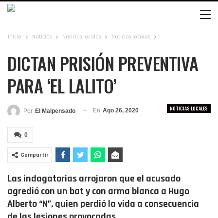
Inicio
Noticias
Noticias locales
Noticias locales
DICTAN PRISIÓN PREVENTIVA
PARA ‘EL LALITO’
NOTICIAS LOCALES
En
Ago 26, 2020
Por
El Malpensado
0
Compartir
Las indagatorias arrojaron que el acusado
agredió con un bat y con arma blanca a Hugo
Alberto “N”, quien perdió la vida a consecuencia
de las lesiones provocadas