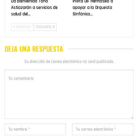
Da bienvenida Toño
Invita DIF Hermosillo a
Astiazarán a servicios de
apoyar a la Orquesta
salud del…
Sinfónica…
ANTERIOR
SIGUIENTE
DEJA UNA RESPUESTA
Su dirección de correo electrónico no será publicada.