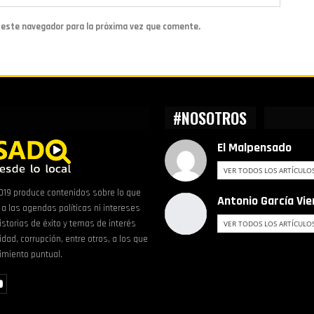
n este navegador para la próxima vez que comente.
#NOSOTROS
El Malpensado
VER TODOS LOS ARTÍCULO
19 produce contenidos sobre lo que
Antonio García Vie
a las agendas políticas ni intereses
istorias de éxito y temas de interés
VER TODOS LOS ARTÍCULO
dad, corrupción, entre otros, a los que
imiento puntual.