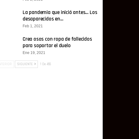
La pandemia que inició antes… Los
desaparecidos en…
Feb 1, 2021
Crea osos con ropa de fallecidos
para soportar el duelo
Ene 19, 2021
TERIOR
SIGUIENTE
1 De 455